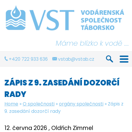
Máme blízko k vodě ....
+420 722 933 636
vstab@vstab.cz
ZÁPIS Z 9. ZASEDÁNÍ DOZORČÍ
RADY
Home
»
O společnosti
»
orgány společnosti
»
Zápis z
9. zasedání dozorčí rady
12. června 2026
, Oldřich Zimmel