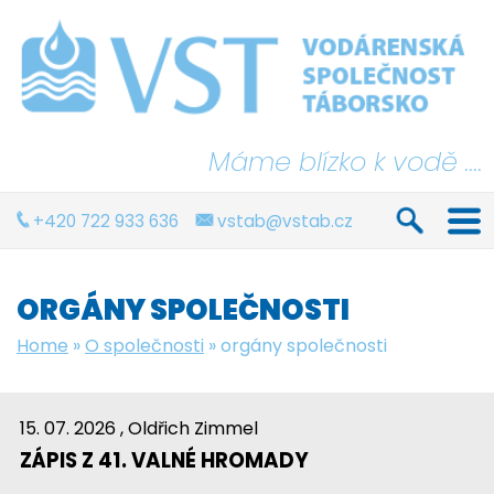
Máme blízko k vodě ....
+420 722 933 636
vstab@vstab.cz
ORGÁNY SPOLEČNOSTI
Home
»
O společnosti
»
orgány společnosti
15. 07. 2026
, Oldřich Zimmel
ZÁPIS Z 41. VALNÉ HROMADY