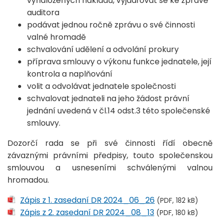
vynaložených nákladů, vyjadřovat se ke zprávě
auditora
podávat jednou ročně zprávu o své činnosti
valné hromadě
schvalování udělení a odvolání prokury
příprava smlouvy o výkonu funkce jednatele, její
kontrola a naplňování
volit a odvolávat jednatele společnosti
schvalovat jednateli na jeho žádost právní
jednání uvedená v čl.14 odst.3 této společenské
smlouvy.
Dozorčí rada se při své činnosti řídí obecně
závaznými právními předpisy, touto společenskou
smlouvou a usneseními schválenými valnou
hromadou.
Zápis z 1. zasedaní DR 2024_06_26
(PDF, 182 kB)
Zápis z 2. zasedaní DR 2024_08_13
(PDF, 180 kB)