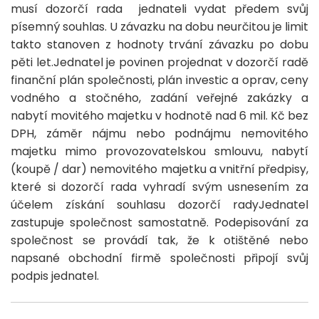
musí dozorčí rada jednateli vydat předem svůj
písemný souhlas. U závazku na dobu neurčitou je limit
takto stanoven z hodnoty trvání závazku po dobu
pěti let.Jednatel je povinen projednat v dozorčí radě
finanční plán společnosti, plán investic a oprav, ceny
vodného a stočného, zadání veřejné zakázky a
nabytí movitého majetku v hodnotě nad 6 mil. Kč bez
DPH, záměr nájmu nebo podnájmu nemovitého
majetku mimo provozovatelskou smlouvu, nabytí
(koupě / dar) nemovitého majetku a vnitřní předpisy,
které si dozorčí rada vyhradí svým usnesením za
účelem získání souhlasu dozorčí radyJednatel
zastupuje společnost samostatně. Podepisování za
společnost se provádí tak, že k otištěné nebo
napsané obchodní firmě společnosti připojí svůj
podpis jednatel.