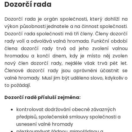
Dozorčí rada
Dozorčí rada je orgán společnosti, který dohlíží na
výkon působnosti jednatele a na činnost společnosti.
Dozorčí rada společnosti má tři členy. Členy dozorčí
rady volí a odvolává valná hromada. Funkční období
člena dozorčí rady trvá od jeho zvolení valnou
hromadou a končí dnem, kdy je místo něj zvolen
nový člen dozorčí rady, nejdéle však trvá pět let.
Členové dozorčí rady jsou oprávněni účastnit se
valné hromady. Musí jim být uděleno slovo, kdykoliv o
to požádají.
Dozorčí radě přísluší zejména:
kontrolovat dodržování obecně závazných
předpisů, společenské smlouvy společnosti a
usnesení valné hromady
přezkoumávat řádnou, mimořádnou a