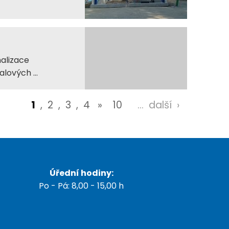
alizace
lových ...
1
,
2
,
3
,
4
»
10
...
další
Úřední hodiny:
Po - Pá: 8,00 - 15,00 h