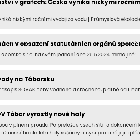
ství v grafech: Česko vyniká nízkými ročními
niká nízkými ročními výdaji za vodu | Průmyslová ekologi
ách v obsazení statutárních orgánů společ
borsko s.r.o. na svém jednání dne 26.6.2024 mimo jiné:
 vody na Táborsku
časopis SOVAK ceny vodného a stočného, platné od 1.led
OV Tábor vyrostly nové haly
jsou v plném proudu. Po přeložce všech sítí a dokončení
 nosného skeletu haly sušárny a nyní probíhá její opláš