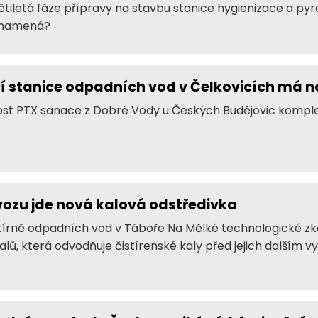
tiletá fáze přípravy na stavbu stanice hygienizace a pyr
 znamená?
ací stanice odpadních vod v Čelkovicích má 
nost PTX sanace z Dobré Vody u Českých Budějovic kompl
ovozu jde nová kalová odstředivka
stírně odpadních vod v Táboře Na Mělké technologické z
alů, která odvodňuje čistírenské kaly před jejich dalším vy