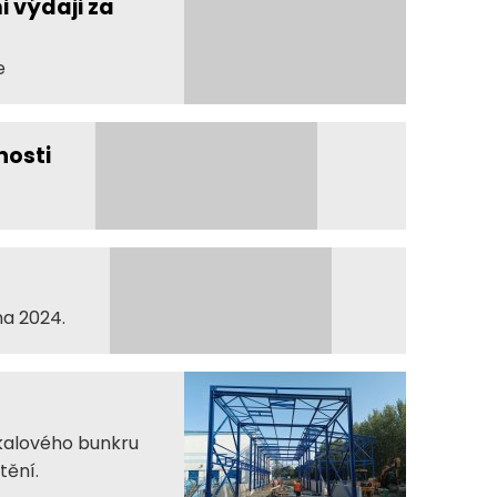
 výdaji za
e
nosti
na 2024.
 kalového bunkru
tění.