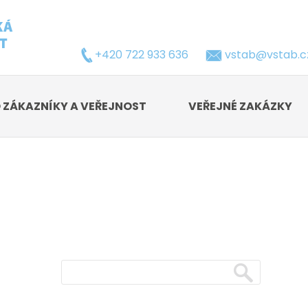
+420 722 933 636
vstab@vstab.c
 ZÁKAZNÍKY A VEŘEJNOST
VEŘEJNÉ ZAKÁZKY