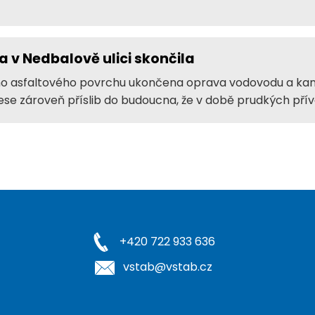
a v Nedbalově ulici skončila
ího asfaltového povrchu ukončena oprava vodovodu a kan
ese zároveň příslib do budoucna, že v době prudkých příva
+420 722 933 636
vstab@vstab.cz