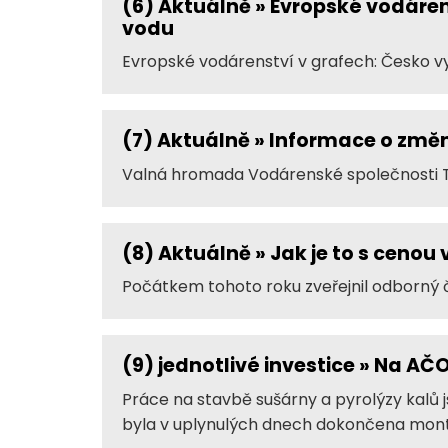
(6)
Aktuálně » Evropské vodáren
vodu
Evropské vodárenství v grafech: Česko vy
(7)
Aktuálně » Informace o změn
Valná hromada Vodárenské společnosti Tá
(8)
Aktuálně » Jak je to s cenou
Počátkem tohoto roku zveřejnil odborný 
(9)
jednotlivé investice » Na AČ
Práce na stavbě sušárny a pyrolýzy kalů 
byla v uplynulých dnech dokončena montáž