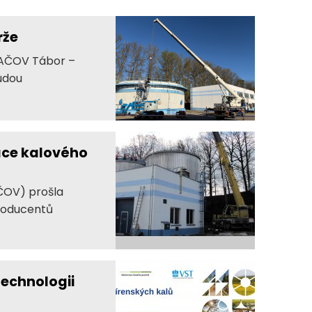
rže
„AČOV Tábor –
udou
kace kalového
AČOV) prošla
producentů
technologii