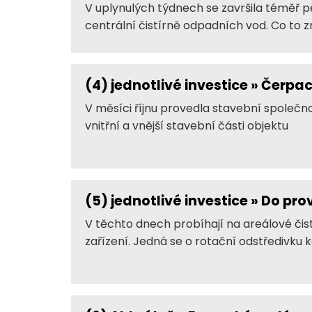
V uplynulých týdnech se završila téměř pě
centrální čistírně odpadních vod. Co to
(4)
jednotlivé investice » Čerp
V měsíci říjnu provedla stavební společ
vnitřní a vnější stavební části objektu
(5)
jednotlivé investice » Do pr
V těchto dnech probíhají na areálové či
zařízení. Jedná se o rotační odstředivku k