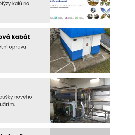
olýzy kalů na
nová kabát
etní opravu
koušky nového
užitím.