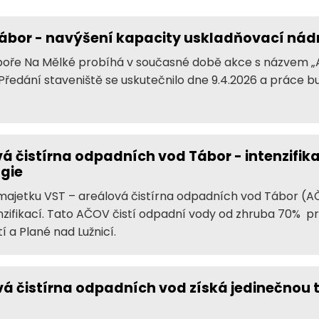
 Tábor - navýšení kapacity uskladňovací nád
áboře Na Mělké probíhá v současné době akce s názvem 
Předání staveniště se uskutečnilo dne 9.4.2026 a práce b
ová čistírna odpadních vod Tábor - intenzifi
gie
 v majetku VST – areálová čistírna odpadních vod Tábor (
zifikací. Tato AČOV čistí odpadní vody od zhruba 70% 
a Plané nad Lužnicí.
ová čistírna odpadních vod získá jedinečnou 