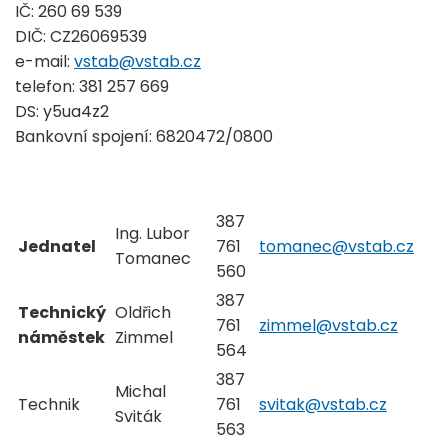
IČ: 260 69 539
DIČ: CZ26069539
e-mail:
vstab@vstab.cz
telefon: 381 257 669
DS: y5ua4z2
Bankovní spojení: 6820472/0800
387
Ing. Lubor
Jednatel
761
tomanec@vstab.cz
Tomanec
560
387
Technický
Oldřich
761
zimmel@vstab.cz
náměstek
Zimmel
564
387
Michal
Technik
761
svitak@vstab.cz
Sviták
563