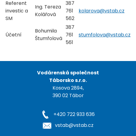
Referent
387
Ing. Tereza
investic a
761
kolarova@vstab.cz
Kolářová
SM
562
387
Bohumila
Účetní
761
stumfolova@vstab.cz
Štumfolová
561
Vodárenská společnost
Táborsko s.r.o.
Kosova 2894,
390 02 Tábor
+420 722 933 636
vstab@vstab.cz