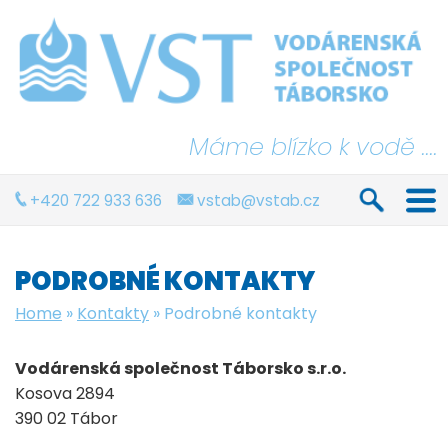
Máme blízko k vodě ....
+420 722 933 636
vstab@vstab.cz
PODROBNÉ KONTAKTY
Home
»
Kontakty
»
Podrobné kontakty
Vodárenská společnost Táborsko s.r.o.
Kosova 2894
390 02 Tábor