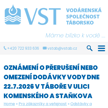
Máme blízko k vodě ....
+420 722 933 636
vstab@vstab.cz
OZNÁMENÍ O PŘERUŠENÍ NEBO
OMEZENÍ DODÁVKY VODY DNE
22.7.2026 V TÁBOŘE V ULICI
KOMENSKÉHO A STAŇKOVA
Home
»
Pro zákazníky a veřejnost
»
Odstávky a