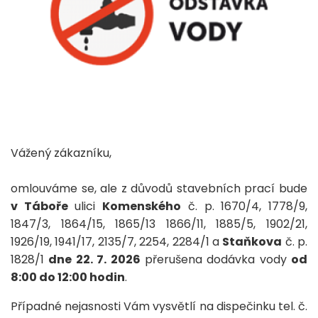
Vážený zákazníku,
omlouváme se, ale z důvodů stavebních prací bude
v Táboře
ulici
Komenského
č. p. 1670/4, 1778/9,
1847/3, 1864/15, 1865/13 1866/11, 1885/5, 1902/21,
1926/19, 1941/17, 2135/7, 2254, 2284/1 a
Staňkova
č. p.
1828/1
dne 22. 7. 2026
přerušena dodávka vody
od
8:00 do 12:00 hodin
.
Případné nejasnosti Vám vysvětlí na dispečinku tel. č.