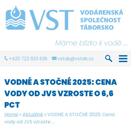
Máme blízko k vodě ....
+420 722 933 636
vstab@vstab.cz
VODNÉ A STOČNÉ 2025: CENA
VODY OD JVS VZROSTE O 6,6
PCT
Home
»
Aktuálně
»
VODNÉ A STOČNÉ 2025: Cena
vody od JVS vzroste ...