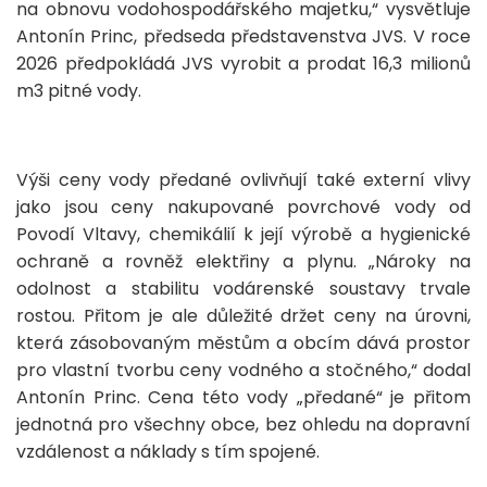
na obnovu vodohospodářského majetku,“ vysvětluje
Antonín Princ, předseda představenstva JVS. V roce
2026 předpokládá JVS vyrobit a prodat 16,3 milionů
m3 pitné vody.
Výši ceny vody předané ovlivňují také externí vlivy
jako jsou ceny nakupované povrchové vody od
Povodí Vltavy, chemikálií k její výrobě a hygienické
ochraně a rovněž elektřiny a plynu. „Nároky na
odolnost a stabilitu vodárenské soustavy trvale
rostou. Přitom je ale důležité držet ceny na úrovni,
která zásobovaným městům a obcím dává prostor
pro vlastní tvorbu ceny vodného a stočného,“ dodal
Antonín Princ. Cena této vody „předané“ je přitom
jednotná pro všechny obce, bez ohledu na dopravní
vzdálenost a náklady s tím spojené.